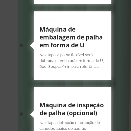
Etapa 3
Máquina de
embalagem de palha
em forma de U
Na etapa, a palha flexível será
dobrada e embalará em forma de U,
600-800pcs/min para referência
Etapa 4
Máquina de inspeção
de palha (opcional)
Na etapa, detecção e remoção de
canudos abaixo do padrão