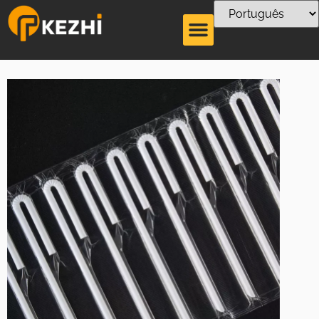
U linha de produção
de palha tetrapak em
forma de U