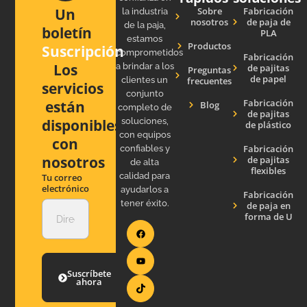
Sobre
Fabricación
Un
la industria
nosotros
de paja de
de la paja,
boletín
PLA
estamos
Productos
Suscripción
comprometidos
Fabricación
Los
a brindar a los
de pajitas
Preguntas
de papel
clientes un
frecuentes
servicios
conjunto
Fabricación
están
Blog
completo de
de pajitas
soluciones,
disponibles
de plástico
con equipos
con
Fabricación
confiables y
nosotros
de pajitas
de alta
flexibles
calidad para
Tu correo
electrónico
ayudarlos a
Fabricación
tener éxito.
de paja en
forma de U
Suscríbete
ahora