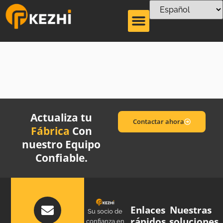
Máquina de
impresión de pajitas
Actualiza tu
Contactar ahora
Fábrica
Con
nuestro Equipo
Confiable.
Enlaces
Nuestras
Su socio de
rápidos
soluciones
confianza en