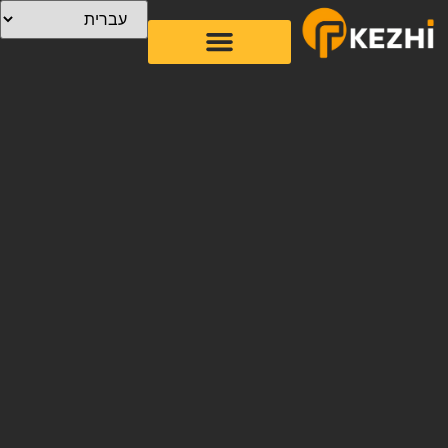
מַגָע