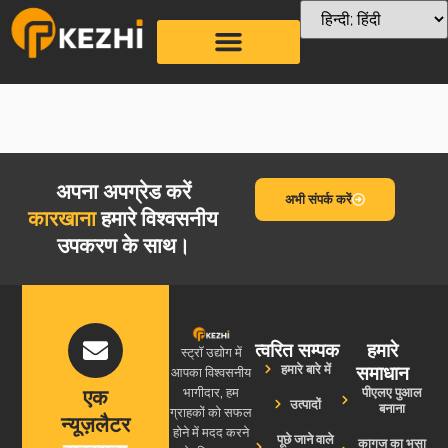
ड्रिंकिंग स्ट्रॉ प्रिंटिंग मशीन
अपना अपग्रेड करें
अभी संपर्क करें
कारखाना
हमारे विश्वसनीय
उपकरण के साथ।
त्वरित सम्पक
हमारे
स्ट्रॉ उद्योग में
समाधान
हमारे बारे में
आपका विश्वसनीय
पीएलए पुआल
एक
भागीदार, हम
उत्पादों
बनाना
ग्राहकों को सफल
न्यूज़लैटर
होने में मदद करने
पूछे जाने वाले
कागज का भूसा