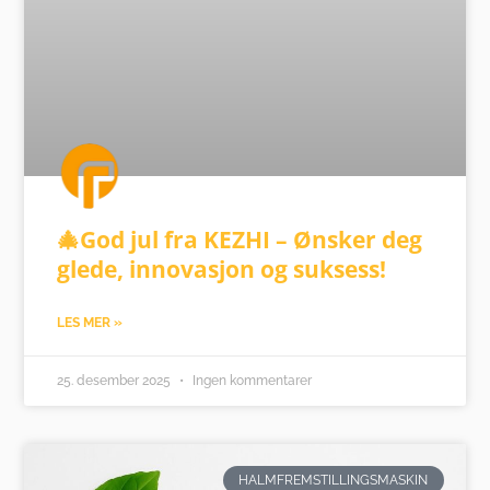
🎄God jul fra KEZHI – Ønsker deg
glede, innovasjon og suksess!
LES MER »
25. desember 2025
Ingen kommentarer
HALMFREMSTILLINGSMASKIN