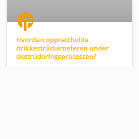
Hvordan opprettholde
drikkestrådiameteren under
ekstruderingsprosessen?
LES MER »
25. februar 2025
Ingen kommentarer
DRIKKE HALM KUNNSKAP