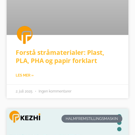
Forstå stråmaterialer: Plast,
PLA, PHA og papir forklart
LES MER »
2. juli 2025
Ingen kommentarer
HALMFREMSTILLINGSMASKIN