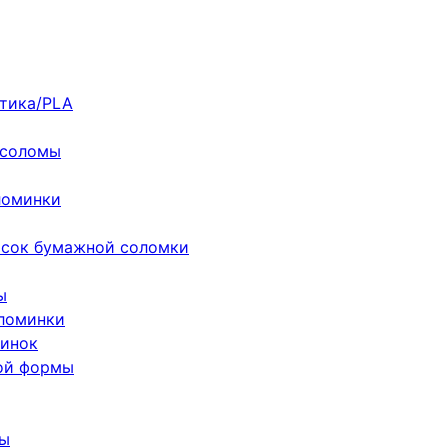
стика/PLA
 соломы
ломинки
асок бумажной соломки
ы
оломинки
минок
ой формы
мы