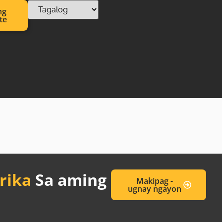
ng
te
rika
Sa aming
Makipag -
ugnay ngayon