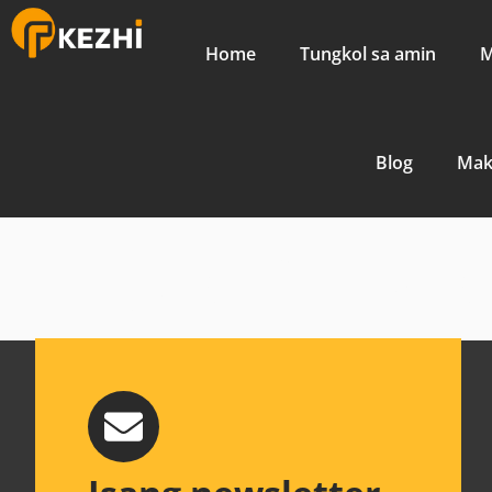
Home
Tungkol sa amin
M
Blog
Mak
produkt