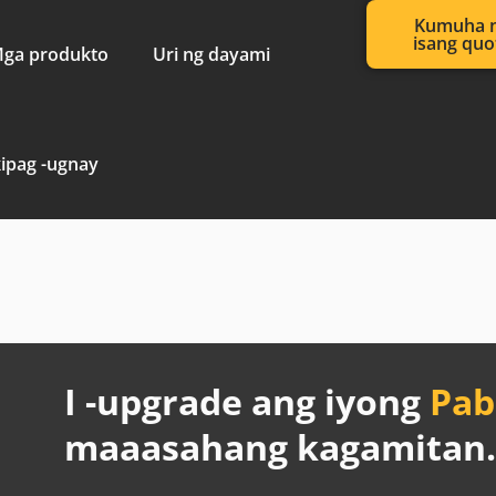
Kumuha 
isang quo
ga produkto
Uri ng dayami
ipag -ugnay
o
I -upgrade ang iyong
Pab
maaasahang kagamitan.