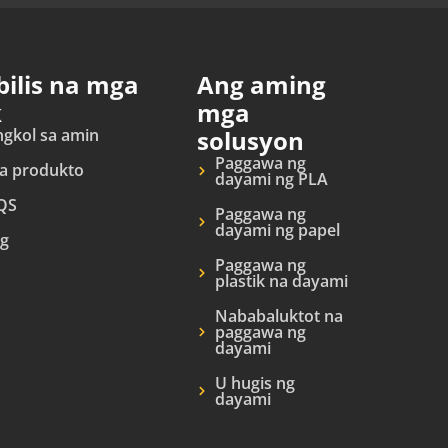
ilis na mga
Ang aming
k
mga
gkol sa amin
solusyon
Paggawa ng
a produkto
dayami ng PLA
QS
Paggawa ng
dayami ng papel
og
Paggawa ng
plastik na dayami
Nababaluktot na
paggawa ng
dayami
U hugis ng
dayami