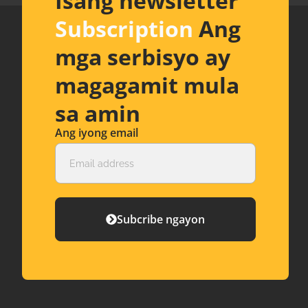
Isang newsletter
Subscription
Ang
mga serbisyo ay
magagamit mula
sa amin
Ang iyong email
Subcribe ngayon