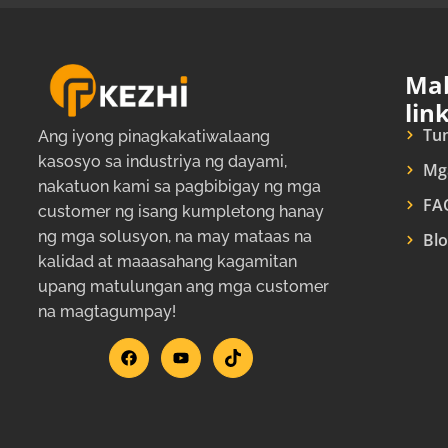
Mab
lin
Tun
Ang iyong pinagkakatiwalaang
kasosyo sa industriya ng dayami,
Mg
nakatuon kami sa pagbibigay ng mga
FA
customer ng isang kumpletong hanay
ng mga solusyon, na may mataas na
Bl
kalidad at maaasahang kagamitan
upang matulungan ang mga customer
na magtagumpay!