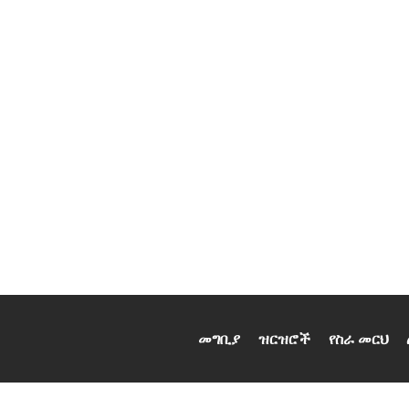
መግቢያ
ዝርዝሮች
የስራ መርህ