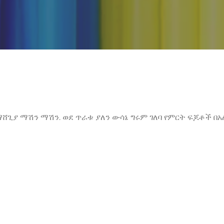
 ማሸጊያ ማሽን ማሽን. ወደ ጥራቱ ያለን ውሳኔ ግሩም ገለባ የምርት ፍጆቶች በአ