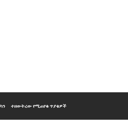
ካን
ተዘውትረው የሚጠየቁ ጥያቄዎች