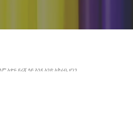
ለም አቀፍ ደረጃ ላይ እንደ አንድ አቅራቢ ሆነን