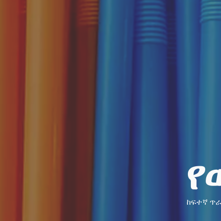
የ
ከፍተኛ ጥ