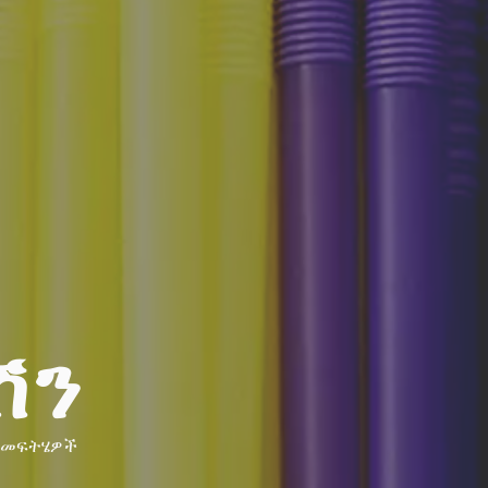
ሽን
 መፍትሄዎች