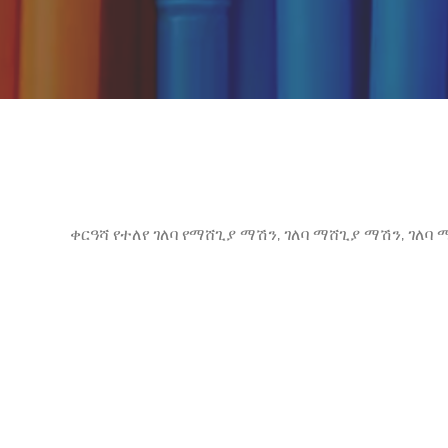
ቀርዓሻ የተለየ ገለባ የማሸጊያ ማሽን, ገለባ ማሸጊያ ማሽን, ገለባ