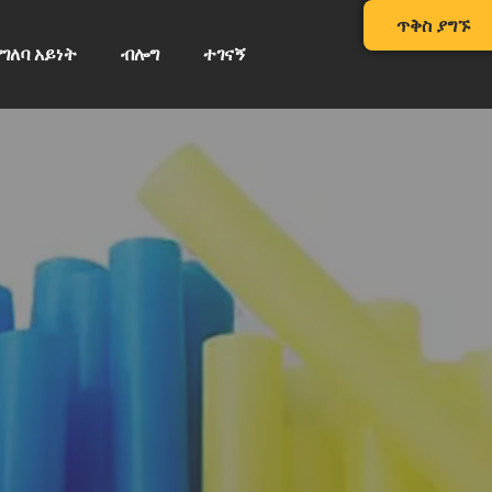
ጥቅስ ያግኙ
የገለባ አይነት
ብሎግ
ተገናኝ
ለባ ማሽን