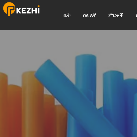
ቤት
ስለ እኛ
ምርቶች
የወረቀት ገ