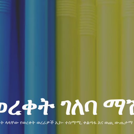
ወረቀት ገለባ ማ
ራት ላላቸው የወረቀት ወረራዎች ኢኮ- ተስማሚ, ቀልጣፋ እና ወጪ ውጤታማ