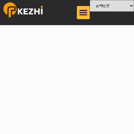
የኢንዱስትሪ Chiller