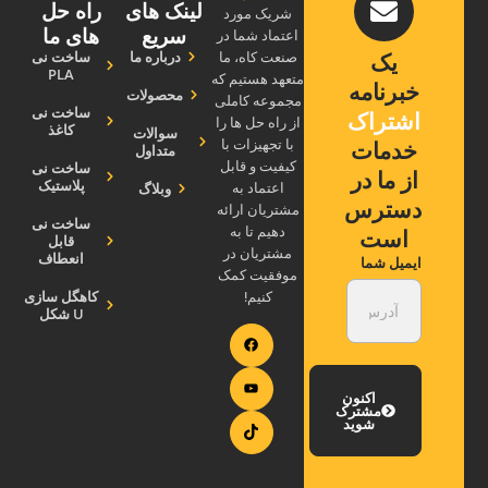
لینک های
راه حل
شریک مورد
سریع
های ما
اعتماد شما در
درباره ما
ساخت نی
یک
صنعت کاه، ما
PLA
متعهد هستیم که
خبرنامه
محصولات
مجموعه کاملی
ساخت نی
اشتراک
از راه حل ها را
کاغذ
سوالات
خدمات
با تجهیزات با
متداول
کیفیت و قابل
ساخت نی
از ما در
پلاستیک
وبلاگ
اعتماد به
دسترس
مشتریان ارائه
ساخت نی
دهیم تا به
است
قابل
مشتریان در
انعطاف
ایمیل شما
موفقیت کمک
کاهگل سازی
کنیم!
U شکل
اکنون
مشترک
شوید