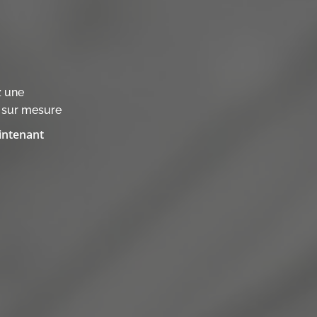
z une
s sur mesure
intenant