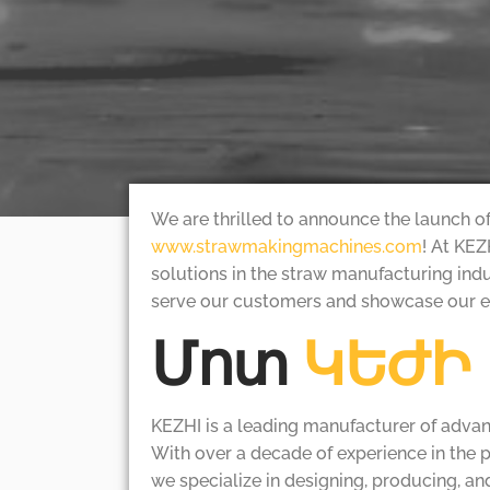
We are thrilled to announce the launch o
www.strawmakingmachines.com
! At KEZ
solutions in the straw manufacturing indu
serve our customers and showcase our ex
Մոտ
ԿԵԺԻ
KEZHI is a leading manufacturer of adva
With over a decade of experience in the 
we specialize in designing, producing, a