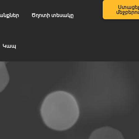
Ստացե
մեջբերո
անքներ
Ծղոտի տեսակը
Կապ