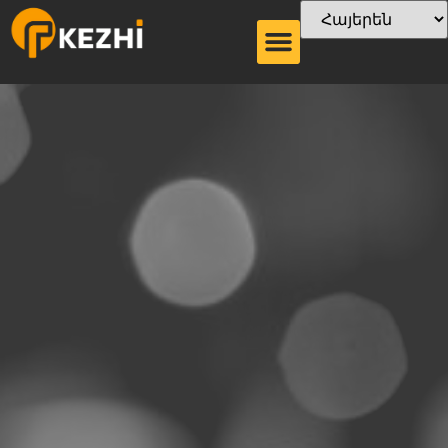
Ծղոտի տեսակը