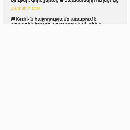
Մայիսի 7, 2025
🚚 Kezhi- ն հաջողությամբ առաքում է
պլաստիկ ծղոտե արտադրական գիծ &
Անհատական ​​ծղոտե փաթեթավորման
մեքենա ներքին հաճախորդներին:
Ապրիլի 23, 2025
🚀 Թեժ վաճառքը շարունակվում է: Kezhi- ի Pla
ծղոտի արտադրության գիծը & Flexible կուն
ծղոտի թեքման մեքենա հաջողությամբ
առաքվեց: 🎉
16 մարտի, 2025 թ
Ինչպես պահպանել խմելու ծղոտի
տրամագիծը արտահանման գործընթացում:
25 փետրվարի, 2025 թ
Լուծման կարիք կա՞
Կապվեք հիմա!