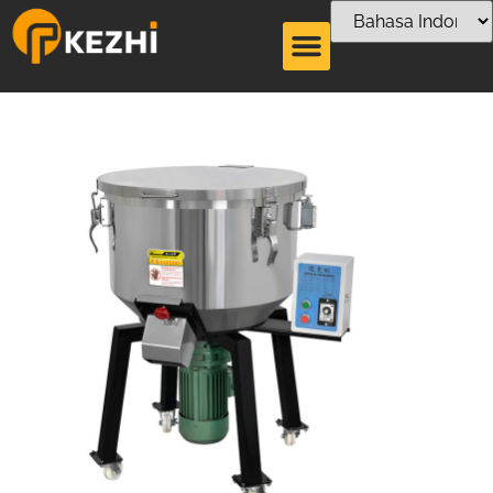
Mesin pencampur
warna vertikal