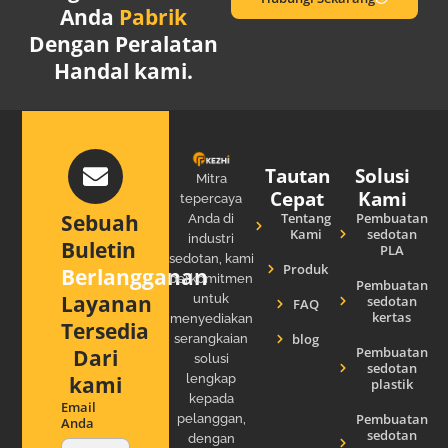
Anda
Pabrik
Dengan Peralatan
Handal kami.
Tautan
Solusi
Mitra
Cepat
Kami
tepercaya
Tentang
Pembuatan
Sebuah
Anda di
Kami
sedotan
industri
Buletin
PLA
sedotan, kami
Produk
Berlangganan
berkomitmen
Pembuatan
Layanan
untuk
sedotan
FAQ
kertas
menyediakan
Tersedia
blog
serangkaian
Pembuatan
Dari
solusi
sedotan
lengkap
kami
plastik
kepada
Email
Pembuatan
pelanggan,
Anda
sedotan
dengan