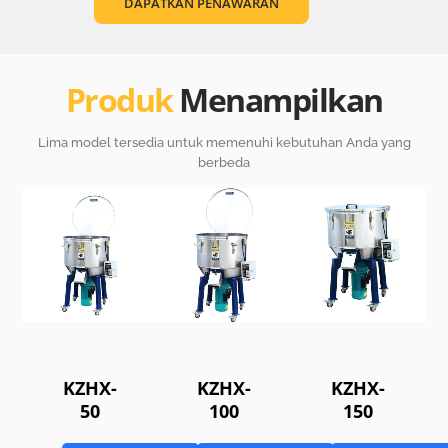
DAPATKAN PENAWARAN
Produk
Menampilkan
Lima model tersedia untuk memenuhi kebutuhan Anda yang
berbeda
KZHX-
KZHX-
KZHX-
50
100
150