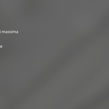
 di massima
so