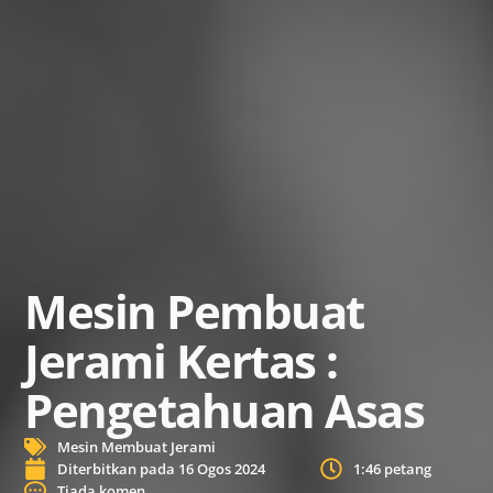
Mesin Pembuat
Jerami Kertas :
Pengetahuan Asas
Mesin Membuat Jerami
Diterbitkan pada
16 Ogos 2024
1:46 petang
Tiada komen