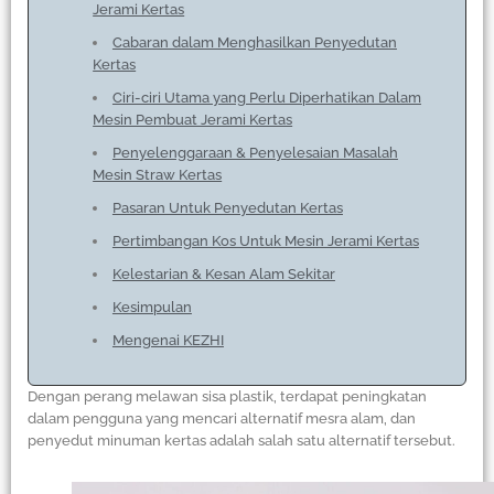
Jerami Kertas
Cabaran dalam Menghasilkan Penyedutan
Kertas
Ciri-ciri Utama yang Perlu Diperhatikan Dalam
Mesin Pembuat Jerami Kertas
Penyelenggaraan & Penyelesaian Masalah
Mesin Straw Kertas
Pasaran Untuk Penyedutan Kertas
Pertimbangan Kos Untuk Mesin Jerami Kertas
Kelestarian & Kesan Alam Sekitar
Kesimpulan
Mengenai KEZHI
Dengan perang melawan sisa plastik, terdapat peningkatan
dalam pengguna yang mencari alternatif mesra alam, dan
penyedut minuman kertas adalah salah satu alternatif tersebut.