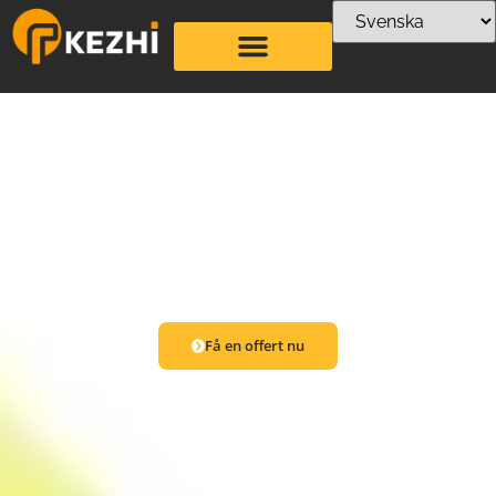
Hem
Öka effektiviteten, sänka kostnaderna och säkerställa högsta
kvalitet med våra skräddarsydda lösningar
Få en offert nu