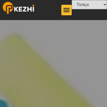
331 tek saman
paketleme makinesi