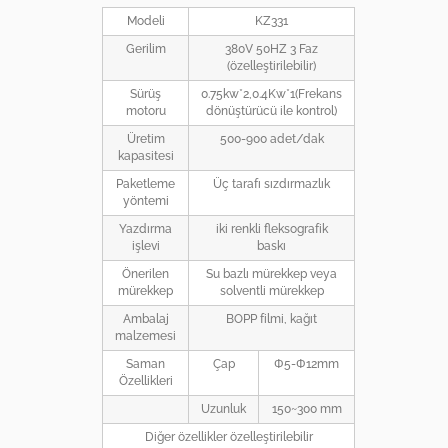
Modeli
KZ331
Gerilim
380V 50HZ 3 Faz
(özelleştirilebilir)
Sürüş
0.75kw*2,0.4Kw*1(Frekans
motoru
dönüştürücü ile kontrol)
Üretim
500-900 adet/dak
kapasitesi
Paketleme
Üç tarafı sızdırmazlık
yöntemi
Yazdırma
iki renkli fleksografik
işlevi
baskı
Önerilen
Su bazlı mürekkep veya
mürekkep
solventli mürekkep
Ambalaj
BOPP filmi, kağıt
malzemesi
Saman
Çap
Φ5-Φ12mm
Özellikleri
Uzunluk
150~300 mm
Diğer özellikler özelleştirilebilir