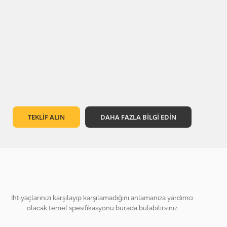
TEKLİF ALIN
DAHA FAZLA BİLGİ EDİN
İhtiyaçlarınızı karşılayıp karşılamadığını anlamanıza yardımcı
olacak temel spesifikasyonu burada bulabilirsiniz