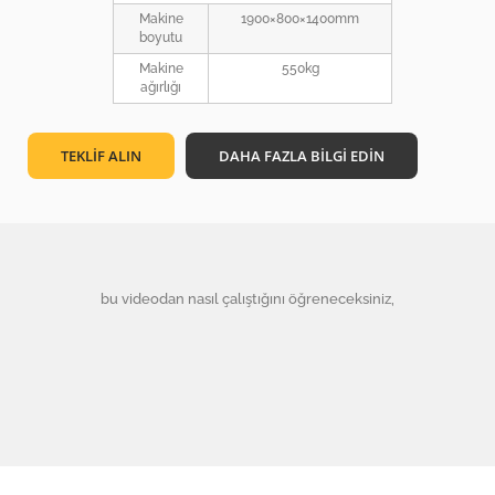
Makine
1900×800×1400mm
boyutu
Makine
550kg
ağırlığı
TEKLİF ALIN
DAHA FAZLA BİLGİ EDİN
bu videodan nasıl çalıştığını öğreneceksiniz,