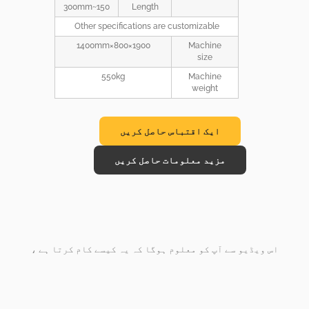
150~300mm
Length
Other specifications are customizable
1900×800×1400mm
Machine
size
550kg
Machine
weight
ایک اقتباس حاصل کریں
مزید معلومات حاصل کریں
اس ویڈیو سے آپ کو معلوم ہوگا کہ یہ کیسے کام کرتا ہے ،