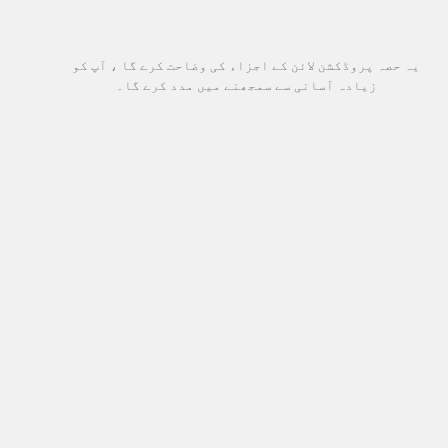
یہ حصہ پروڈکشن لائن کے اجزاء کی وضاحت کرے گا ، آپ کو
زیادہ آسانی سے سمجھنے میں مدد کرے گا۔