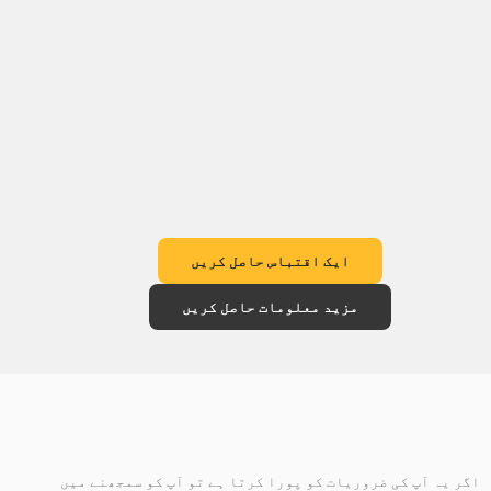
ایک اقتباس حاصل کریں
مزید معلومات حاصل کریں
اگر یہ آپ کی ضروریات کو پورا کرتا ہے تو آپ کو سمجھنے میں