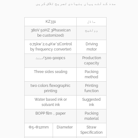
مدد کے لئے یہاں بنیادی تصریح تلاش کریں
ماڈل
KZ331
وولٹیج
380V 50HZ 3Phase(can
be customized)
0
.75kw*2,0.4Kw*1(Control
Driving
by frequency converter)
motor
Production
500-900pcs/منٹ
capacity
Three sides sealing
Packing
method
two colors flexographic
Printing
printing
function
Water based ink or
Suggested
solvant ink
ink
BOPP film，paper
Packing
material
Φ5-Φ12mm
Diameter
Straw
Specification