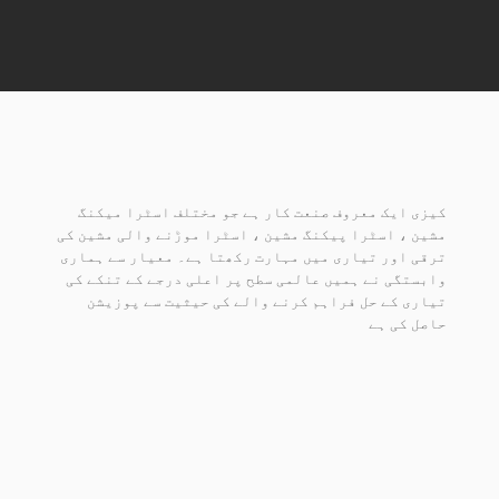
کیزی ایک معروف صنعت کار ہے جو مختلف اسٹرا میکنگ
مشین ، اسٹرا پیکنگ مشین ، اسٹرا موڑنے والی مشین کی
ترقی اور تیاری میں مہارت رکھتا ہے۔ معیار سے ہماری
وابستگی نے ہمیں عالمی سطح پر اعلی درجے کے تنکے کی
تیاری کے حل فراہم کرنے والے کی حیثیت سے پوزیشن
حاصل کی ہے