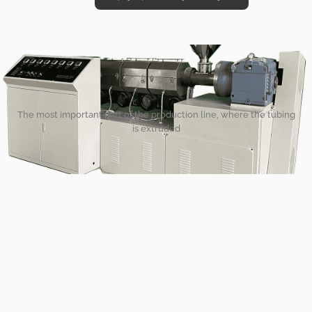
The most important part of the production line, where the tubing
is extruded