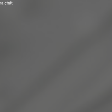
ra chất
i