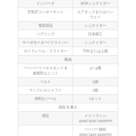
インバータ
1KWシュナイダー
空気圧コンポーネント
エアタックまたはジン
ウェイ
電気部品
シュナイダー
ベアリング
日本精工
サーボモーター/ドライバー
シュナイダー
ガイドレール・スライダー
THKまたは上陰
構成
ペーパーリールスタンド &
3～4層
接着剤ユニット
ベルト
5個
マンドレルシャフト
2個
便利なツール
1セット
測定 & 重さ
測定
メインマシン
4000*1500*1200mm
ペーパー接続
2000*2100*2100mm