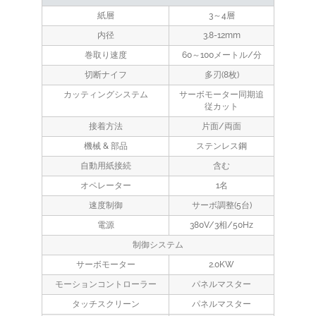
紙層
3～4層
内径
3.8-12mm
巻取り速度
60～100メートル/分
切断ナイフ
多刃(8枚)
カッティングシステム
サーボモーター同期追
従カット
接着方法
片面/両面
機械 & 部品
ステンレス鋼
自動用紙接続
含む
オペレーター
1名
速度制御
サーボ調整(5台)
電源
380V/3相/50Hz
制御システム
サーボモーター
2.0KW
モーションコントローラー
パネルマスター
タッチスクリーン
パネルマスター