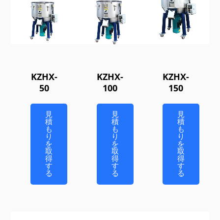
KZHX-
KZHX-
KZHX-
50
100
150
見
見
見
積
積
積
も
も
も
り
り
り
を
を
を
取
取
取
得
得
得
す
す
す
る
る
る