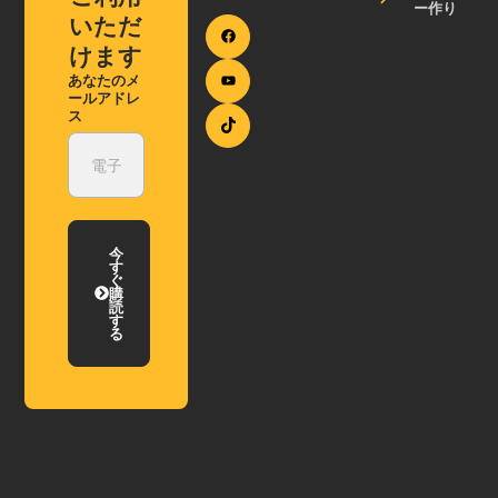
ー作り
いただ
けます
あなたのメ
ールアドレ
ス
今
す
ぐ
購
読
す
る