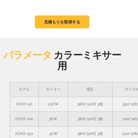
見積もりを取得する
パラメータ
カラーミキサー
用
モデル
モーター
電圧
サイズ(
KZHX-50
1.5KW
380V 50HZ 3相
950*106
KZHX-100
3KW
380V 50HZ 3相
1100*116
KZHX-150
4KW
380V 50HZ 3相
1220*128