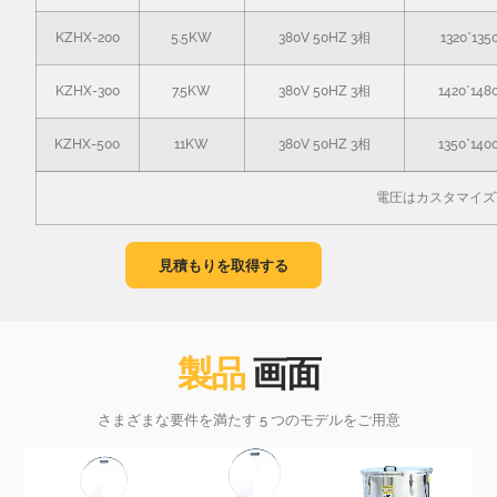
KZHX-200
5.5KW
380V 50HZ 3相
1320*135
KZHX-300
7.5KW
380V 50HZ 3相
1420*148
KZHX-500
11KW
380V 50HZ 3相
1350*140
電圧はカスタマイズ
見積もりを取得する
製品
画面
さまざまな要件を満たす 5 つのモデルをご用意