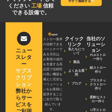
今すぐ連絡する
ください
工場
信頼
できる設備で。
クイック
当社のソ
ストロー業界
リンク
リューシ
の信頼できる
ョン
私たちにつ
ニュー
パートナーで
いて
ある当社は、
PLAストロ
スレタ
ー作り
お客様の成功
製品
ー
を支援する高
紙ストロー
サブス
品質で信頼性
よくある質
作り
の高い機器を
問
クリプ
備えた完全な
プラスチッ
ション
ブログ
クストロー
ソリューショ
作り
ンをお客様に
弊社か
提供すること
らサー
柔軟なスト
に全力で取り
ロー作り
ビスを
組んでいま
す。
U字ストロ
ご利用