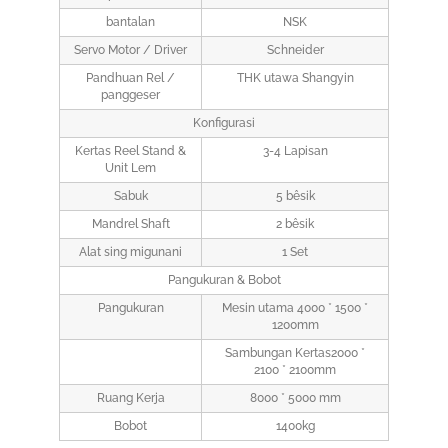
bantalan
NSK
Servo Motor / Driver
Schneider
Pandhuan Rel /
THK utawa Shangyin
panggeser
Konfigurasi
Kertas Reel Stand &
3-4 Lapisan
Unit Lem
Sabuk
5 bêsik
Mandrel Shaft
2 bêsik
Alat sing migunani
1 Set
Pangukuran & Bobot
Pangukuran
Mesin utama 4000 * 1500 *
1200mm
Sambungan Kertas2000 *
2100 * 2100mm
Ruang Kerja
8000 * 5000 mm
Bobot
1400kg