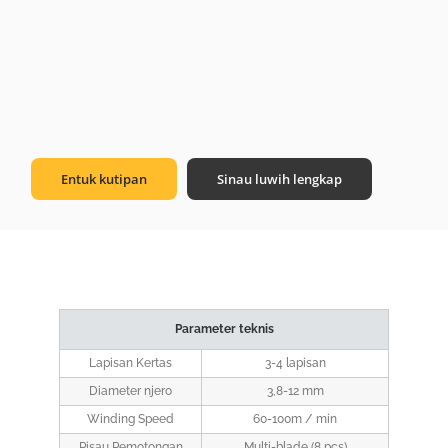
Entuk kutipan
Sinau luwih lengkap
Parameter teknis
Lapisan Kertas
3-4 lapisan
Diameter njero
3,8-12 mm
Winding Speed
60-100m / min
Pisau Pemotongan
Multi-blade (8 pcs)