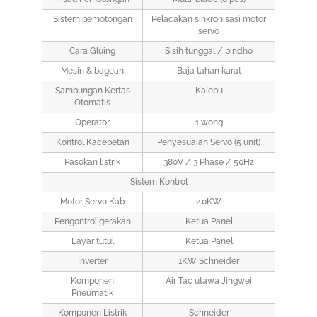
Sistem pemotongan
Pelacakan sinkronisasi motor
servo
Cara Gluing
Sisih tunggal / pindho
Mesin & bagean
Baja tahan karat
Sambungan Kertas
Kalebu
Otomatis
Operator
1 wong
Kontrol Kacepetan
Penyesuaian Servo (5 unit)
Pasokan listrik
380V / 3 Phase / 50Hz
Sistem Kontrol
Motor Servo Kab
2.0KW
Pengontrol gerakan
Ketua Panel
Layar tutul
Ketua Panel
Inverter
1KW Schneider
Komponen
Air Tac utawa Jingwei
Pneumatik
Komponen Listrik
Schneider