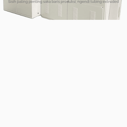
Sisih paling penting saka baris produksi, ngendi tubing extruded