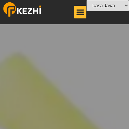
Kertas nggawe mesin
nggawe