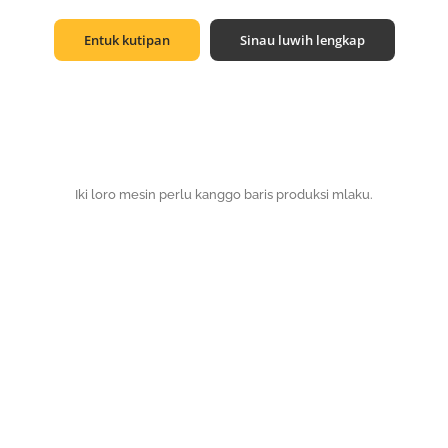
Entuk kutipan
Sinau luwih lengkap
Iki loro mesin perlu kanggo baris produksi mlaku.