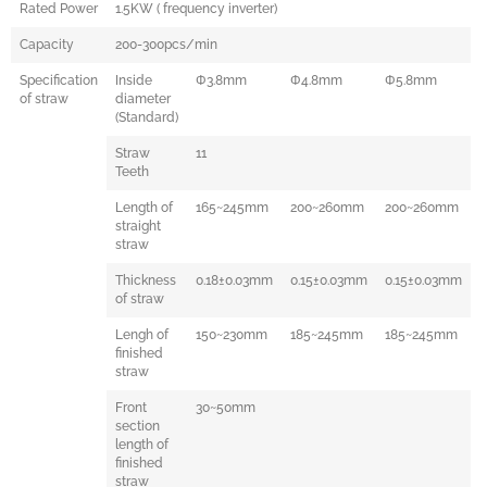
Rated Power
1.5KW ( frequency inverter)
Capacity
200-300pcs/min
Specification
Inside
Φ3.8mm
Φ4.8mm
Φ5.8mm
of straw
diameter
(Standard)
Straw
11
Teeth
Length of
165~245mm
200~260mm
200~260mm
straight
straw
Thickness
0
.18±0.03mm
0
.15±0.03mm
0
.15±0.03mm
of straw
Lengh of
150~230mm
185~245mm
185~245mm
finished
straw
Front
30~50mm
section
length of
finished
straw