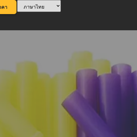
าคา
ง