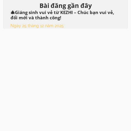
Bài đăng gần đây
🎄Giáng sinh vui vẻ từ KEZHI – Chúc bạn vui vẻ,
đổi mới và thành công!
Ngày 25 tháng 12 năm 2025
Tìm hiểu về vật liệu ống hút: Giải thích về nhựa,
PLA, PHA và giấy
Ngày 2 tháng 7 năm 2025
Ống hút giấy được làm như thế nào? | Vật liệu,
Quy trình & Hướng dẫn lợi ích
Ngày 7 tháng 5 năm 2025
🚚 KEZHI vận chuyển thành công dây chuyền sản
xuất ống hút nhựa & Máy đóng gói rơm cá nhân
cho khách hàng trong nước!
Ngày 23 tháng 4 năm 2025
🚀 Khuyến mãi hấp dẫn vẫn tiếp tục! Dây chuyền
sản xuất rơm PLA của KEZHI & Máy uốn rơm linh
hoạt đã vận chuyển thành công! 🎉