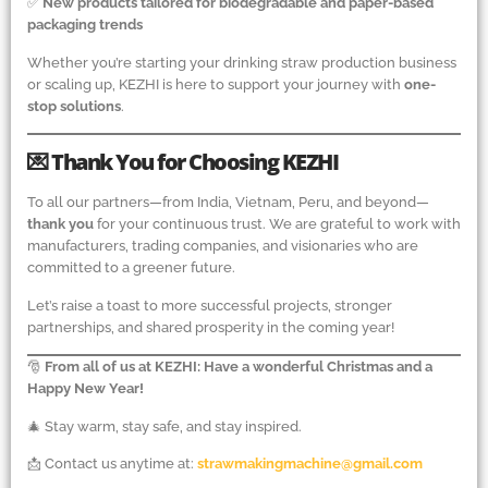
✅
New products tailored for biodegradable and paper-based
packaging trends
Whether you’re starting your drinking straw production business
or scaling up, KEZHI is here to support your journey with
one-
stop solutions
.
💌 Thank You for Choosing KEZHI
To all our partners—from India, Vietnam, Peru, and beyond—
thank you
for your continuous trust. We are grateful to work with
manufacturers, trading companies, and visionaries who are
committed to a greener future.
Let’s raise a toast to more successful projects, stronger
partnerships, and shared prosperity in the coming year!
🎅
From all of us at KEZHI: Have a wonderful Christmas and a
Happy New Year!
🎄 Stay warm, stay safe, and stay inspired.
📩 Contact us anytime at:
strawmakingmachine@gmail.com