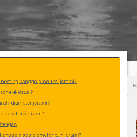
 penting kanggo produksi jerami?
jrone ekstrusi?
ruhi diameter jerami?
tu ekstrusi jerami?
dhengan
 kanggo njaga diameteripun jerami?