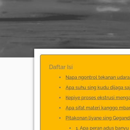
Daftar Isi
Napa ngontrol tekanan udara
Apa suhu sing kudu dijaga sa
Kepiye proses ekstrusi menga
Apa sifat materi kanggo mban
Pitakonan liyane sing Gegan
1. Apa peran adus banyu