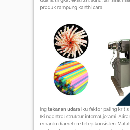
udara, tingkat ekstrusi, suhu, lan sifat
produk rampung kanthi cara.
Ing
tekanan udara
iku faktor paling kriti
Iki ngontrol struktur internal jerami. Ali
mbantu diametere tetep konsisten. Malah