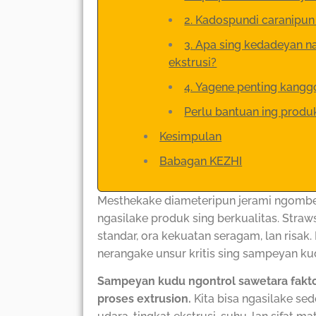
2. Kadospundi caranipun
3. Apa sing kedadeyan na
ekstrusi?
4. Yagene penting kanggo
Perlu bantuan ing produk
Kesimpulan
Babagan KEZHI
Mesthekake diameteripun jerami ngombe 
ngasilake produk sing berkualitas. Straw
standar, ora kekuatan seragam, lan risak
nerangake unsur kritis sing sampeyan ku
Sampeyan kudu ngontrol sawetara faktor
proses extrusion.
Kita bisa ngasilake se