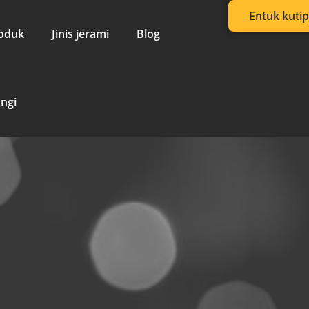
Entuk kuti
oduk
Jinis jerami
Blog
ngi