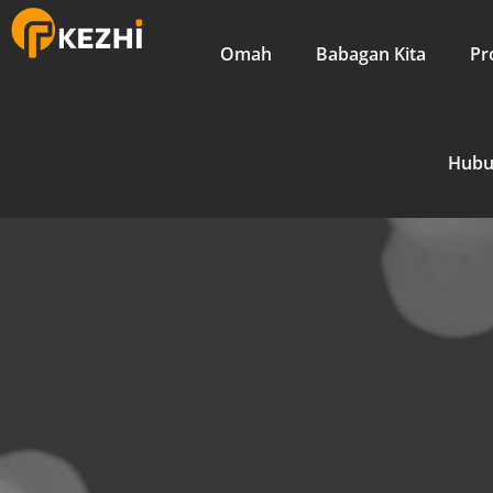
Omah
Babagan Kita
Pr
Hubu