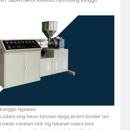
 materi. Saben faktor kasebut nyumbang kanggo
s kanggo ngawasi.
ran udara sing terus-terusan njaga jerami bunder lan
 owah-owahan cilik ing tekanan udara bisa