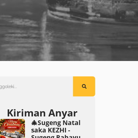
Kiriman Anyar
🎄Sugeng Natal
saka KEZHI -
Sugeng Rahayu,